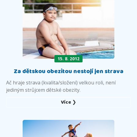
15. 8. 2012
Za dětskou obezitou nestojí jen strava
Ač hraje strava (kvalita/složení) velkou roli, není
jediným strůjcem dětské obezity.
Více ❯