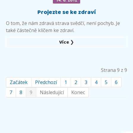
14. 6. 2012
Projezte se ke zdraví
O tom, že nám zdravá strava svědčí, není pochyb. Je
také částečně klíčem ke zdraví.
Více ❯
Strana 9 z 9
Začátek
Předchozí
1
2
3
4
5
6
7
8
9
Následující
Konec