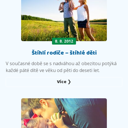
8. 8. 2012
Štíhlí rodiče – štíhlé děti
V současné době se s nadváhou až obezitou potýká
každé páté dítě ve věku od pěti do deseti let.
Více ❯