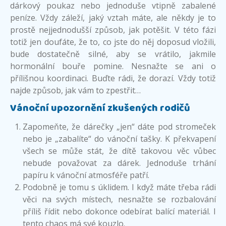
dárkový poukaz nebo jednoduše vtipně zabalené
peníze. Vždy záleží, jaký vztah máte, ale někdy je to
prostě nejjednodušší způsob, jak potěšit. V této fázi
totiž jen doufáte, že to, co jste do něj doposud vložili,
bude dostatečně silné, aby se vrátilo, jakmile
hormonální bouře pomine. Nesnažte se ani o
přílišnou koordinaci. Buďte rádi, že dorazí. Vždy totiž
najde způsob, jak vám to zpestřit…
Vánoční upozornění zkušených rodičů
Zapomeňte, že dárečky „jen“ dáte pod stromeček
nebo je „zabalíte“ do vánoční tašky. K překvapení
všech se může stát, že dítě takovou věc vůbec
nebude považovat za dárek. Jednoduše trhání
papíru k vánoční atmosféře patří.
Podobně je tomu s úklidem. I když máte třeba rádi
věci na svých místech, nesnažte se rozbalování
příliš řídit nebo dokonce odebírat balící materiál. I
tento chaos má své kouzlo.