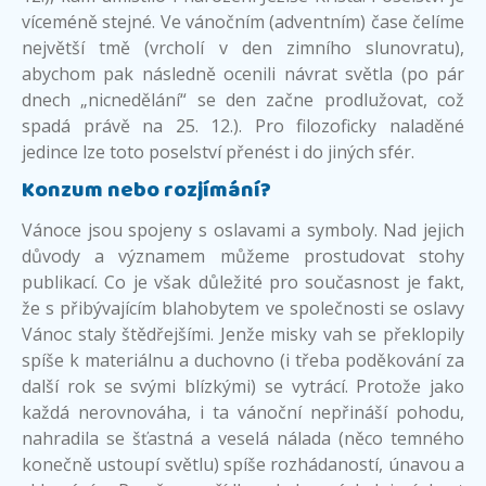
víceméně stejné. Ve vánočním (adventním) čase čelíme
největší tmě (vrcholí v den zimního slunovratu),
abychom pak následně ocenili návrat světla (po pár
dnech „nicnedělání“ se den začne prodlužovat, což
spadá právě na 25. 12.). Pro filozoficky naladěné
jedince lze toto poselství přenést i do jiných sfér.
Konzum nebo rozjímání?
Vánoce jsou spojeny s oslavami a symboly. Nad jejich
důvody a významem můžeme prostudovat stohy
publikací. Co je však důležité pro současnost je fakt,
že s přibývajícím blahobytem ve společnosti se oslavy
Vánoc staly štědřejšími. Jenže misky vah se překlopily
spíše k materiálnu a duchovno (i třeba poděkování za
další rok se svými blízkými) se vytrácí. Protože jako
každá nerovnováha, i ta vánoční nepřináší pohodu,
nahradila se šťastná a veselá nálada (něco temného
konečně ustoupí světlu) spíše rozhádaností, únavou a