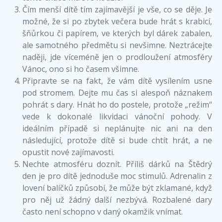
Čím menší dítě tím zajímavější je vše, co se děje. Je
možné, že si po zbytek večera bude hrát s krabicí,
šňůrkou či papírem, ve kterých byl dárek zabalen,
ale samotného předmětu si nevšimne. Neztrácejte
naději, jde víceméně jen o prodloužení atmosféry
Vánoc, ono si ho časem všimne.
Připravte se na fakt, že vám dítě vysílením usne
pod stromem. Dejte mu čas si alespoň náznakem
pohrát s dary. Hnát ho do postele, protože „režim“
vede k dokonalé likvidaci vánoční pohody. V
ideálním případě si neplánujte nic ani na den
následující, protože dítě si bude chtít hrát, a ne
opustit nové zajímavosti.
Nechte atmosféru doznít. Příliš dárků na Štědrý
den je pro dítě jednoduše moc stimulů. Adrenalin z
lovení balíčků způsobí, že může být zklamané, když
pro něj už žádný další nezbývá. Rozbalené dary
často není schopno v daný okamžik vnímat.