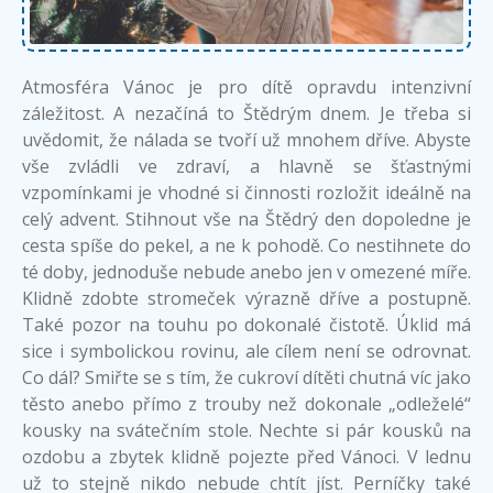
Atmosféra Vánoc je pro dítě opravdu intenzivní
záležitost. A nezačíná to Štědrým dnem. Je třeba si
uvědomit, že nálada se tvoří už mnohem dříve. Abyste
vše zvládli ve zdraví, a hlavně se šťastnými
vzpomínkami je vhodné si činnosti rozložit ideálně na
celý advent. Stihnout vše na Štědrý den dopoledne je
cesta spíše do pekel, a ne k pohodě. Co nestihnete do
té doby, jednoduše nebude anebo jen v omezené míře.
Klidně zdobte stromeček výrazně dříve a postupně.
Také pozor na touhu po dokonalé čistotě. Úklid má
sice i symbolickou rovinu, ale cílem není se odrovnat.
Co dál? Smiřte se s tím, že cukroví dítěti chutná víc jako
těsto anebo přímo z trouby než dokonale „odleželé“
kousky na svátečním stole. Nechte si pár kousků na
ozdobu a zbytek klidně pojezte před Vánoci. V lednu
už to stejně nikdo nebude chtít jíst. Perníčky také