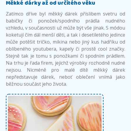
Měkké dárky až od určitého věku
Zatímco dříve byl měkký dárek příslibem svetru od
babičky či ponožek/spodního prádla nudného
vzhledu, v současnosti už může být vše jinak. S módou
koketují čím dál menší děti, a tak i desetiletého jedince
může potěšit tričko, mikina nebo jiný kus hadříku od
oblíbeného youtubera, kapely či prostě cool značky.
Stejně tak je tomu s ponožkami či spodním prádlem.
Na trhu je řada firem, jejichž výrobky rozhodně nudné
nejsou. Nicméně pro malé dítě měkký dárek
nepředstavuje dárek, neboť oblečení vnímá jako
běžnou součást jeho života.