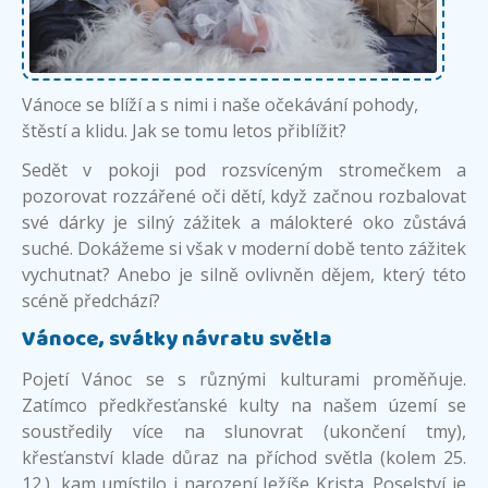
Vánoce se blíží a s nimi i naše očekávání pohody,
štěstí a klidu. Jak se tomu letos přiblížit?
Sedět v pokoji pod rozsvíceným stromečkem a
pozorovat rozzářené oči dětí, když začnou rozbalovat
své dárky je silný zážitek a málokteré oko zůstává
suché. Dokážeme si však v moderní době tento zážitek
vychutnat? Anebo je silně ovlivněn dějem, který této
scéně předchází?
Vánoce, svátky návratu světla
Pojetí Vánoc se s různými kulturami proměňuje.
Zatímco předkřesťanské kulty na našem území se
soustředily více na slunovrat (ukončení tmy),
křesťanství klade důraz na příchod světla (kolem 25.
12.), kam umístilo i narození Ježíše Krista. Poselství je