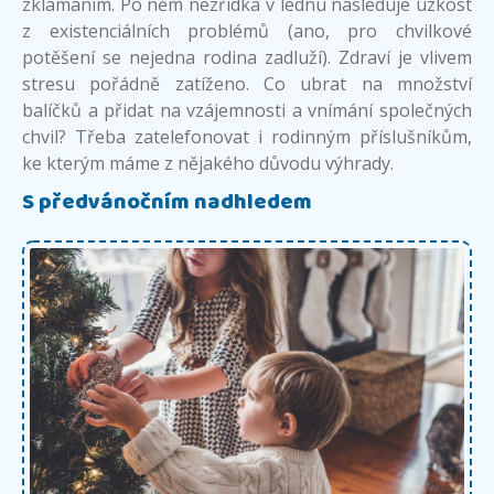
zklamáním. Po něm nezřídka v lednu následuje úzkost
z existenciálních problémů (ano, pro chvilkové
potěšení se nejedna rodina zadluží). Zdraví je vlivem
stresu pořádně zatíženo. Co ubrat na množství
balíčků a přidat na vzájemnosti a vnímání společných
chvil? Třeba zatelefonovat i rodinným příslušníkům,
ke kterým máme z nějakého důvodu výhrady.
S předvánočním nadhledem