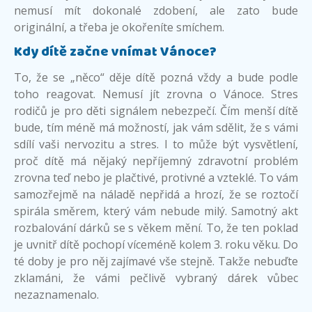
nemusí mít dokonalé zdobení, ale zato bude
originální, a třeba je okořeníte smíchem.
Kdy dítě začne vnímat Vánoce?
To, že se „něco“ děje dítě pozná vždy a bude podle
toho reagovat. Nemusí jít zrovna o Vánoce. Stres
rodičů je pro děti signálem nebezpečí. Čím menší dítě
bude, tím méně má možností, jak vám sdělit, že s vámi
sdílí vaši nervozitu a stres. I to může být vysvětlení,
proč dítě má nějaký nepříjemný zdravotní problém
zrovna teď nebo je plačtivé, protivné a vzteklé. To vám
samozřejmě na náladě nepřidá a hrozí, že se roztočí
spirála směrem, který vám nebude milý. Samotný akt
rozbalování dárků se s věkem mění. To, že ten poklad
je uvnitř dítě pochopí víceméně kolem 3. roku věku. Do
té doby je pro něj zajímavé vše stejně. Takže nebuďte
zklamáni, že vámi pečlivě vybraný dárek vůbec
nezaznamenalo.