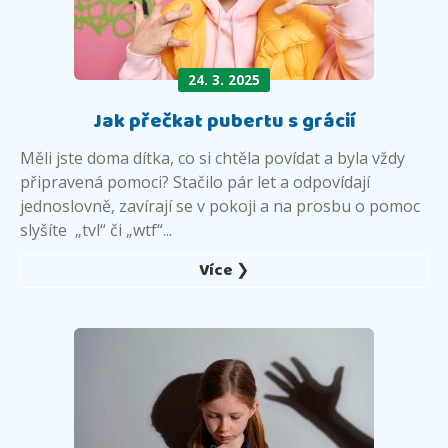
24. 3. 2025
Jak přečkat pubertu s grácií
Měli jste doma dítka, co si chtěla povídat a byla vždy
připravená pomoci? Stačilo pár let a odpovídají
jednoslovně, zavírají se v pokoji a na prosbu o pomoc
slyšíte „tvl“ či „wtf“...
Více ❯