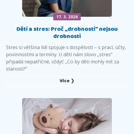
17. 3. 2026
Děti a stres: Proč „drobnosti“ nejsou
drobnosti
Stres si většina lidí spojuje s dospělostí – s prací, účty,
povinnostmi a termíny. U dětí nám slovo „stres“
připadá nepatřičné, vždyť: „Co by děti mohly mít za
starosti?“
Více ❯