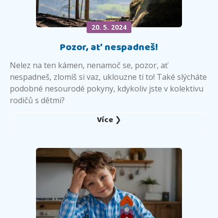
20. 5. 2024
Pozor, ať nespadneš!
Nelez na ten kámen, nenamoč se, pozor, ať
nespadneš, zlomíš si vaz, uklouzne ti to! Také slýcháte
podobné nesourodé pokyny, kdykoliv jste v kolektivu
rodičů s dětmi?
Více ❯