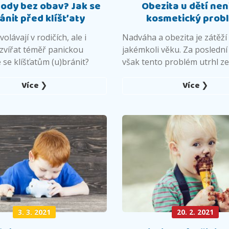
rody bez obav? Jak se
Obezita u dětí nen
ánit před klíšťaty
kosmetický prob
volávají v rodičích, ale i
Nadváha a obezita je zátěží
 zvířat téměř panickou
jakémkoli věku. Za poslední
 se klíšťatům (u)bránit?
však tento problém utrhl ze
Více ❯
Více ❯
3. 3. 2021
20. 2. 2021