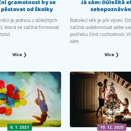
ční gramotnost by se
Já sám: Důležitá 
 pěstovat od školky
sebepoznáván
nězi je jednou z důležitých
Batolecí věk je pln výzev. Dít
í, která se začíná formovat
začíná uvědomovat sebe s
tství.
potřebu činit rozhodnutí. Ví
sám
.
Více ❯
Více ❯
6. 1. 2021
10. 12. 2020