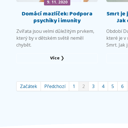
9. 11. 2020
Domácí mazlíček: Podpora
Smrt je 
psychiky i imunity
Jak 
Zvířata jsou velmi důležitým prvkem,
Období Du
který by v dětském světě neměl
které je 
chybět.
Smrt. Jak 
Více ❯
Začátek
Předchozí
1
2
3
4
5
6