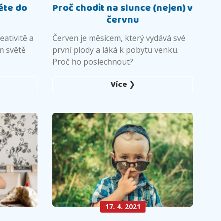
ěte do
Proč chodit na slunce (nejen) v
červnu
eativitě a
Červen je měsícem, který vydává své
m světě
první plody a láká k pobytu venku.
Proč ho poslechnout?
Více ❯
17. 4. 2021