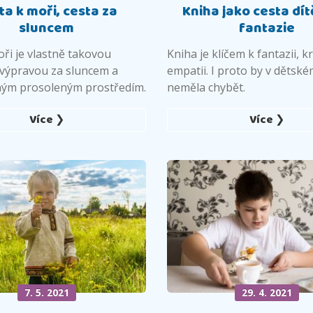
ta k moři, cesta za
Kniha jako cesta dít
sluncem
fantazie
ři je vlastně takovou
Kniha je klíčem k fantazii, kr
 výpravou za sluncem a
empatii. I proto by v dětské
ým prosoleným prostředím.
neměla chybět.
Více ❯
Více ❯
7. 5. 2021
29. 4. 2021