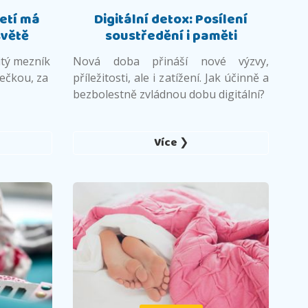
etí má
Digitální detox: Posílení
světě
soustředění i paměti
itý mezník
Nová doba přináší nové výzvy,
tečkou, za
příležitosti, ale i zatížení. Jak účinně a
.
bezbolestně zvládnou dobu digitální?
Více ❯