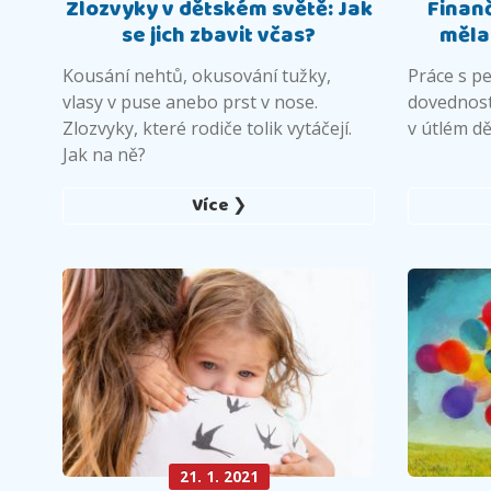
Zlozvyky v dětském světě: Jak
Finan
se jich zbavit včas?
měla
Kousání nehtů, okusování tužky,
Práce s pe
vlasy v puse anebo prst v nose.
dovednost
Zlozvyky, které rodiče tolik vytáčejí.
v útlém dě
Jak na ně?
Více ❯
21. 1. 2021