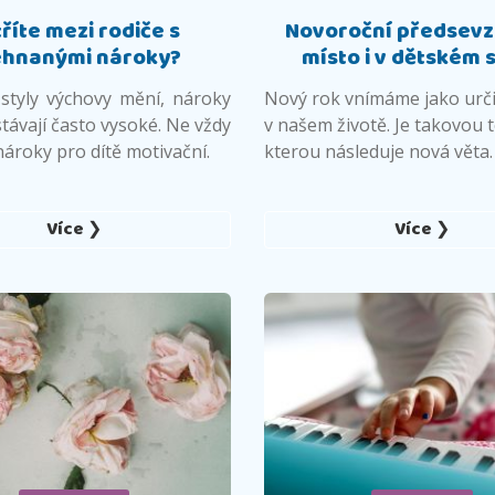
říte mezi rodiče s
Novoroční předsevz
ehnanými nároky?
místo i v dětském 
 styly výchovy mění, nároky
Nový rok vnímáme jako urč
távají často vysoké. Ne vždy
v našem životě. Je takovou 
nároky pro dítě motivační.
kterou následuje nová věta
Více ❯
Více ❯