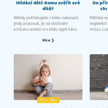
Hlídání dětí: Komu svěřit své
Do pří
dítě?
chr
Někdy potřebujete v klidu nakoupit,
Klíšťata vy
jindy pracovat, jít na obchodní
majitelích
schůzku anebo si v klidu vypít kávu.
hrůzu. Lze
Více ❯
17. 3. 2021