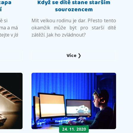
etapa
Když se dítě stane starším
í
sourozencem
ě si
Mít velkou rodinu je dar. Přesto tento
ama a má
okamžik může být pro starší dítě
tejte v
Já
zátěží. Jak ho zvládnout?
Více ❯
24. 11. 2020