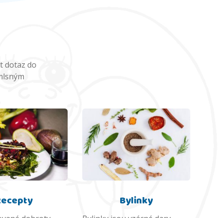
t dotaz do
 mlsným
Recepty
Bylinky