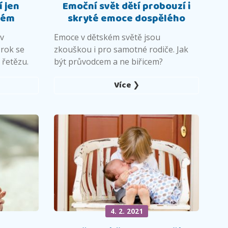
í jen
Emoční svět dětí probouzí i
lém
skryté emoce dospělého
 v
Emoce v dětském světě jsou
 rok se
zkouškou i pro samotné rodiče. Jak
 řetězu.
být průvodcem a ne biřicem?
Více ❯
4. 2. 2021