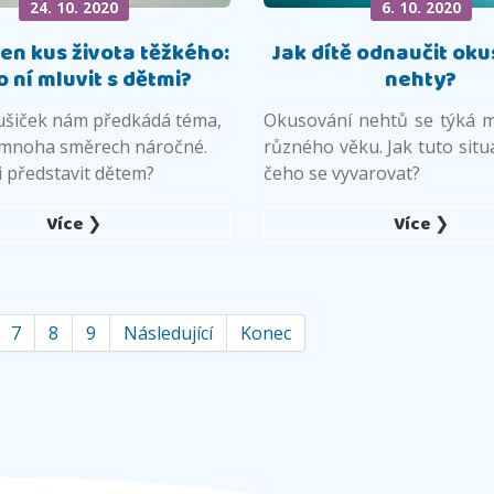
24. 10. 2020
6. 10. 2020
jen kus života těžkého:
Jak dítě odnaučit oku
o ní mluvit s dětmi?
nehty?
šiček nám předkádá téma,
Okusování nehtů se týká 
v mnoha směrech náročné.
různého věku. Jak tuto situa
ji představit dětem?
čeho se vyvarovat?
Více ❯
Více ❯
7
8
9
Následující
Konec