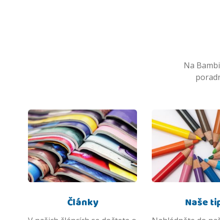
Na Bambik
poradn
Články
Naše ti