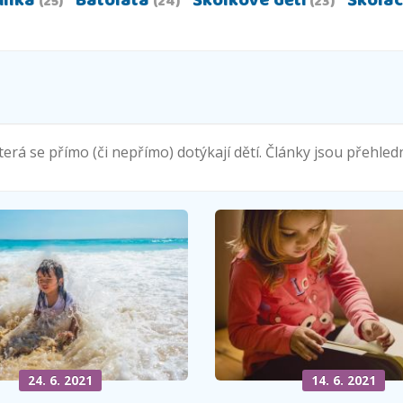
inka
Batolata
Školkové děti
Školác
(25)
(24)
(23)
erá se přímo (či nepřímo) dotýkají dětí. Články jsou přehle
24. 6. 2021
14. 6. 2021