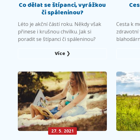
Co dělat se štípanci, vyrážkou
Ces
či spáleninou?
Léto je akční částí roku. Někdy však
Cesta k mo
přinese i krušnou chvilku. Jak si
zdravotní
poradit se štípanci či spáleninou?
blahodárn
Více ❯
27. 5. 2021