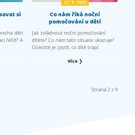
22. 9. 2020
sovat si
Co nám říká noční
pomočování u dětí
mnoha dětí
Jak zvládnout noční pomočování
ci řešit? A
dítěte? Co nám tato situace ukazuje?
Důležité je zjistit, co dítě trápí.
Více ❯
Strana 2 z 9