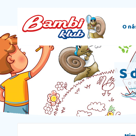
O ná
S 