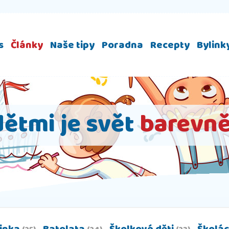
s
Články
Naše tipy
Poradna
Recepty
Bylink
dětmi je svět
barevně