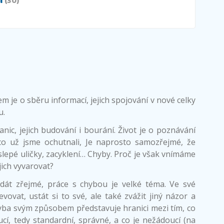
i
(30)
em je o sběru informací, jejich spojování v nové celky
u.
nic, jejich budování i bourání. Život je o poznávání
o už jsme ochutnali, Je naprosto samozřejmé, že
slepé uličky, zacyklení… Chyby. Proč je však vnímáme
jich vyvarovat?
dát zřejmé, práce s chybou je velké téma. Ve své
vovat, ustát si to své, ale také zvážit jiný názor a
hyba svým způsobem představuje hranici mezi tím, co
ucí, tedy standardní, správné, a co je nežádoucí (na