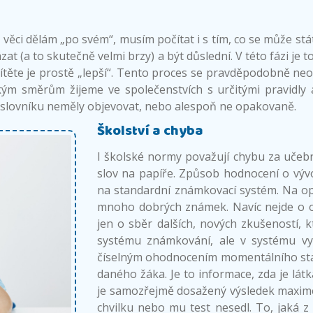
ěci dělám „po svém“, musím počítat i s tím, co se může stát
zat (a to skutečně velmi brzy) a být důslední. V této fázi je
dítěte je prostě „lepší“. Tento proces se pravděpodobně neo
ým směrům žijeme ve společenstvích s určitými pravidly a
ve slovníku neměly objevovat, nebo alespoň ne opakovaně.
Školství a chyba
I školské normy považují chybu za učebn
slov na papíře. Způsob hodnocení o vývoj
na standardní známkovací systém. Na op
mnoho dobrých známek. Navíc nejde o o
jen o sběr dalších, nových zkušeností,
systému známkování, ale v systému v
číselným ohodnocením momentálního stav
daného žáka. Je to informace, zda je lá
je samozřejmě dosažený výsledek maxime
chvilku nebo mu test nesedl. To, jaká 