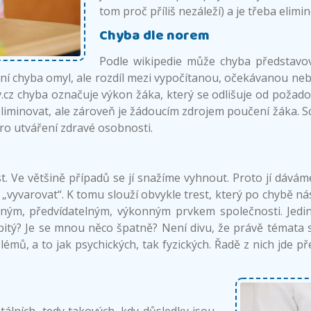
tom proč příliš nezáleží) a je třeba elimin
Chyba dle norem
Podle wikipedie může chyba představ
 není chyba omyl, ale rozdíl mezi vypočítanou, očekávano
v.cz chyba označuje výkon žáka, který se odlišuje od pož
liminovat, ale zároveň je žádoucím zdrojem poučení žáka. Sch
ro utváření zdravé osobnosti.
. Ve většině případů se jí snažíme vyhnout. Proto jí dáváme
 „vyvarovat“. K tomu slouží obvykle trest, který po chybě ná
ým, předvídatelným, výkonným prvkem společnosti. Jed
itý? Je se mnou něco špatně? Není divu, že právě témata s
mů, a to jak psychických, tak fyzických. Řadě z nich jde př