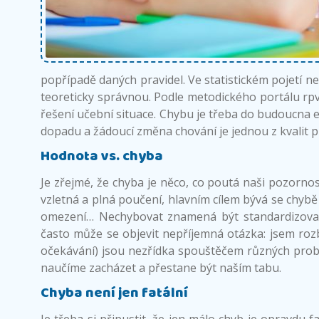
popřípadě daných pravidel. Ve statistickém pojetí
teoreticky správnou. Podle metodického portálu rp
řešení učební situace. Chybu je třeba do budoucna e
dopadu a žádoucí změna chování je jednou z kvalit p
Hodnota vs. chyba
Je zřejmé, že chyba je něco, co poutá naši pozornost
vzletná a plná poučení, hlavním cílem bývá se chybě
omezení… Nechybovat znamená být standardizovan
často může se objevit nepříjemná otázka: jsem rozb
očekávání) jsou nezřídka spouštěčem různých problé
naučíme zacházet a přestane být naším tabu.
Chyba není jen fatální