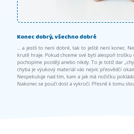
Konec dobrý, všechno dobré
… a jestli to není dobré, tak to ještě není konec. 
krutě hraje. Pokud chceme své bytí alespoň trošku 
pochopíme později anebo nikdy. To je totiž dar „chy
chyba je výukový materiál vás nejvíc přesvědčí okam
Nespekuluje nad tím, kam a jak má nožičku pokládat
Nakonec se poučí dost a vykročí. Přesně k tomu slou