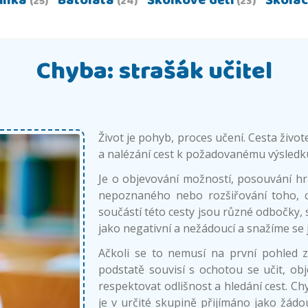
inka
Batolata
Školkové děti
Školác
(25)
(24)
(23)
Chyba: strašák učitel
Život je pohyb, proces učení. Cesta život
a nalézání cest k požadovanému výsledk
Je o objevování možností, posouvání hra
nepoznaného nebo rozšiřování toho, c
součástí této cesty jsou různé odbočky, 
jako negativní a nežádoucí a snažíme se 
Ačkoli se to nemusí na první pohled z
podstatě souvisí s ochotou se učit, obje
respektovat odlišnost a hledání cest. C
je v určité skupině přijímáno jako žádo