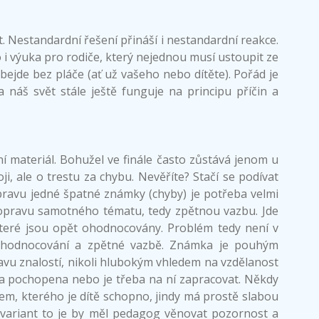
. Nestandardní řešení přináší i nestandardní reakce.
 to i výuka pro rodiče, který nejednou musí ustoupit ze
bejde bez pláče (ať už vašeho nebo dítěte). Pořád je
 náš svět stále ještě funguje na principu příčin a
í materiál. Bohužel ve finále často zůstává jenom u
i, ale o trestu za chybu. Nevěříte? Stačí se podívat
ravu jedné špatné známky (chyby) je potřeba velmi
pravu samotného tématu, tedy zpětnou vazbu. Jde
 které jsou opět ohodnocovány. Problém tedy není v
yhodnocování a zpětné vazbě. Známka je pouhým
u znalostí, nikoli hlubokým vhledem na vzdělanost
tka pochopena nebo je třeba na ní zapracovat. Někdy
m, kterého je dítě schopno, jindy má prostě slabou
z variant to je by měl pedagog věnovat pozornost a