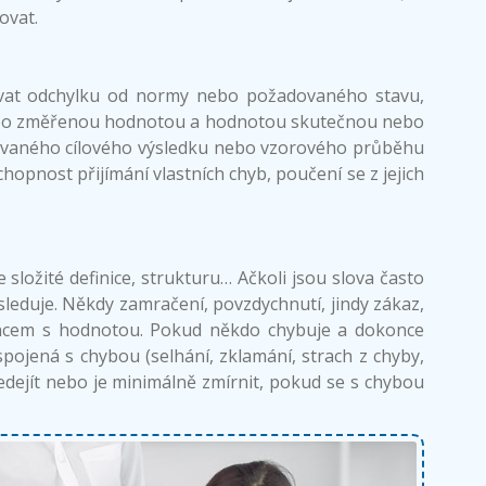
ovat.
ovat odchylku od normy nebo požadovaného stavu,
u nebo změřenou hodnotou a hodnotou skutečnou nebo
adovaného cílového výsledku nebo vzorového průběhu
opnost přijímání vlastních chyb, poučení se z jejich
 složité definice, strukturu… Ačkoli jsou slova často
sleduje. Někdy zamračení, povzdychnutí, jindy zákaz,
incem s hodnotou. Pokud někdo chybuje a dokonce
pojená s chybou (selhání, zklamání, strach z chyby,
edejít nebo je minimálně zmírnit, pokud se s chybou