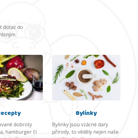
t dotaz do
 mlsným
Recepty
Bylinky
lované dobroty
Bylinky jsou vzácné dary
za, hamburger či
přírody, to věděly nejen naše