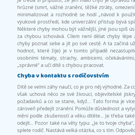
Je třeba si připustit, že jen málo chyb je opravdu f
hrůzné (smrt, vážné zranění, těžké ztráty, omezení
minimalizovat a rozhodně se hodí „návod k použit
výukové prostředí, kde univerzální přístup bývá spí
Některé chyby mohou být vážnější, jiné jsou spíš ús
za chybou schovává. Cílem není dělat chyby lépe a
chyby poznat sebe a jít po své cestě. A ta začíná u
hodnot, které žije) je v tomto případě nezastupit
osobními tématy, strachy, ambicemi, očekáváními, 
„správné“ a učí dítě s chybou pracovat.
Chyba v kontaktu s rodičovstvím
Dítě se velmi záhy naučí, co je pro něj výhodné. Za 
však uchová něco ze své živoucí, objevitelské jiskr
požadavků a co se stane, když… Tato forma je více 
zároveň předejít zranění. Pomůže důslednost a vytyč
mění podle zkušeností a věku dítěte… Je třeba také 
odejít… Pozor také na věty typu: „Je to tvoje chyba
splete rodič. Nastává velká otázka, co s tím. Odpověď 