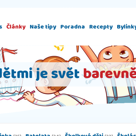
s
Články
Naše tipy
Poradna
Recepty
Bylink
dětmi je svět
barevně