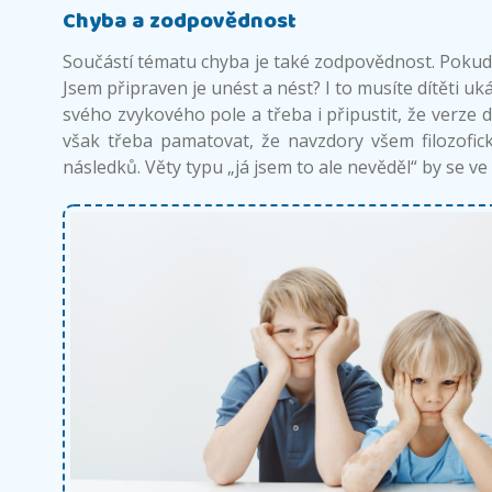
Chyba a zodpovědnost
Součástí tématu chyba je také zodpovědnost. Pokud v
Jsem připraven je unést a nést? I to musíte dítěti uká
svého zvykového pole a třeba i připustit, že verze 
však třeba pamatovat, že navzdory všem filozofick
následků. Věty typu „já jsem to ale nevěděl“ by se 