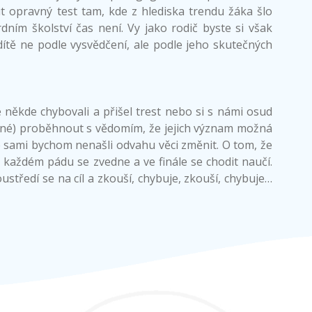
t opravný test tam, kde z hlediska trendu žáka šlo
dním školství čas není. Vy jako rodič byste si však
dítě ne podle vysvědčení, ale podle jeho skutečných
e někde chybovali a přišel trest nebo si s námi osud
ročné) proběhnout s vědomím, že jejich význam možná
že sami bychom nenašli odvahu věci změnit. O tom, že
o každém pádu se zvedne a ve finále se chodit naučí.
tředí se na cíl a zkouší, chybuje, zkouší, chybuje…