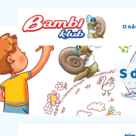
O ná
S 