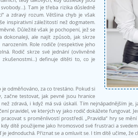
atálních, tedy takových, kdy důsledky jsou
 svobody…). Tam je třeba rizika důsledně
í“ a zdravý rozum. Většina chyb je však
še inspirativní záležitostí než dogmatem.
měvné. Důležité však je pochopení, jež se
 dokonaleji, ale najít způsob, jak skrze
ž narozením. Role rodiče (respektive jeho
elná. Rodič skrze své jednání (ovlivněné
zkušenostmi…) definuje dítěti to, co je
co je odměňováno, za co trestáno. Pokud si
y, začne testovat, jak pevné jsou hranice
než zdravá, i když má svá úskalí. Tím nejnápadnějším je, ja
ení pravidel, ve kterých vy jako rodič dokážete fungovat. Je
pracovat s proměnlivostí prostředí. „Pravidla“ hry se mění
“, kdy dítě použijeme jako hromosvod své frustraci a svede
je jednoduchá. Přiznat se a omluvit se. I tím dítě učíme, že c