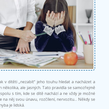
k v dítěti „nezabít“ jeho touhu hledat a nacházet a
n několika, ale jasných. Tato pravidla se samozřejmě
 spolu s tím, kde se dítě nachází a ne vždy je možné
me na něj svou únavu, rozčílení, nervozitu… Někdy se
hyba je lidská.