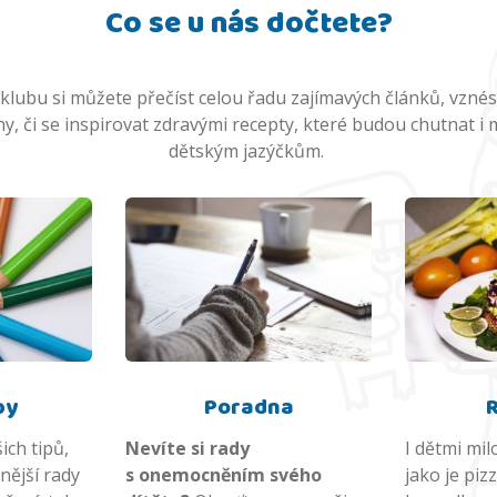
Co se u nás dočtete?
lubu si můžete přečíst celou řadu zajímavých článků, vznés
y, či se inspirovat zdravými recepty, které budou chutnat i
dětským jazýčkům.
py
Poradna
ich tipů,
Nevíte si rady
I dětmi mi
nější rady
s onemocněním svého
jako je piz