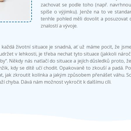
zachovat se podle toho (např. navrhnou
spíše o výjimku). Jenže na to ve standar
tenhle pohled měli dovolit a posuzovat 
znalostí a vývoje.
Ne každá životní situace je snadná, ať už máme pocit, že jsm
udržet v lehkosti, je třeba nechat tyto situace (jakkoli ná
by“. Někdy nás natlačí do situace a jejích důsledků proto, 
žik, kdy se dítě učí chodit. Opakovaně to zkouší a padá. P
, jak zkroutit kolínka a jakým způsobem přenášet váhu. Sous
ží chyba. Dává nám možnost vykročit k dalšímu cíli.