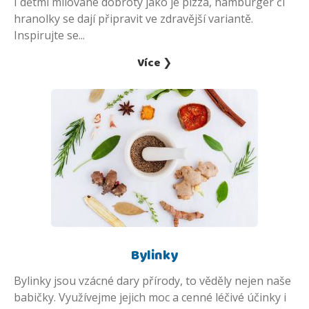
I dětmi milované dobroty jako je pizza, hamburger či
hranolky se dají připravit ve zdravější variantě.
Inspirujte se...
Více ❯
Bylinky
Bylinky jsou vzácné dary přírody, to věděly nejen naše
babičky. Využívejme jejich moc a cenné léčivé účinky i