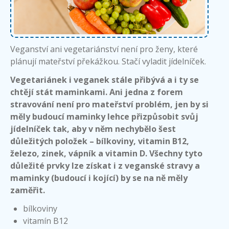
Veganství ani vegetariánství není pro ženy, které
plánují mateřství překážkou. Stačí vyladit jídelníček.
Vegetariánek i veganek stále přibývá a i ty se
chtějí stát maminkami. Ani jedna z forem
stravování není pro mateřství problém, jen by si
měly budoucí maminky lehce přizpůsobit svůj
jídelníček tak, aby v něm nechybělo šest
důležitých položek – bílkoviny, vitamin B12,
železo, zinek, vápník a vitamin D. Všechny tyto
důležité prvky lze získat i z veganské stravy a
maminky (budoucí i kojící) by se na ně měly
zaměřit.
bílkoviny
vitamín B12