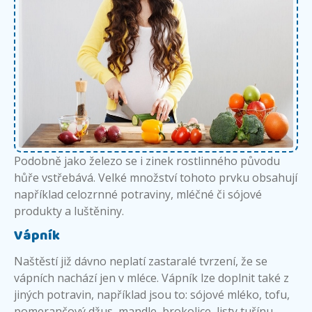
Podobně jako železo se i zinek rostlinného původu
hůře vstřebává. Velké množství tohoto prvku obsahují
například celozrnné potraviny, mléčné či sójové
produkty a luštěniny.
Vápník
Naštěstí již dávno neplatí zastaralé tvrzení, že se
vápních nachází jen v mléce. Vápník lze doplnit také z
jiných potravin, například jsou to: sójové mléko, tofu,
pomerančový džus, mandle, brokolice, listy tuřínu,