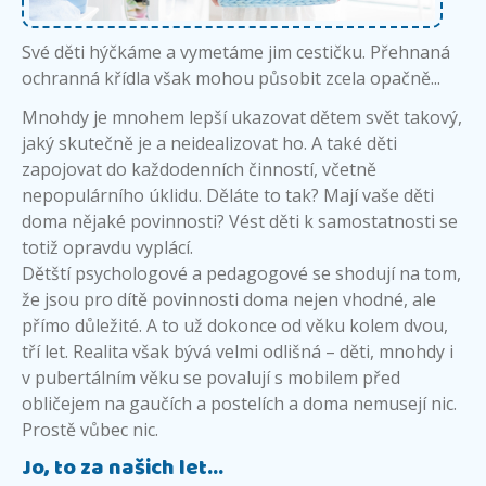
Své děti hýčkáme a vymetáme jim cestičku. Přehnaná
ochranná křídla však mohou působit zcela opačně...
Mnohdy je mnohem lepší ukazovat dětem svět takový,
jaký skutečně je a neidealizovat ho. A také děti
zapojovat do každodenních činností, včetně
nepopulárního úklidu. Děláte to tak? Mají vaše děti
doma nějaké povinnosti? Vést děti k samostatnosti se
totiž opravdu vyplácí.
Dětští psychologové a pedagogové se shodují na tom,
že jsou pro dítě povinnosti doma nejen vhodné, ale
přímo důležité. A to už dokonce od věku kolem dvou,
tří let. Realita však bývá velmi odlišná – děti, mnohdy i
v pubertálním věku se povalují s mobilem před
obličejem na gaučích a postelích a doma nemusejí nic.
Prostě vůbec nic.
Jo, to za našich let…