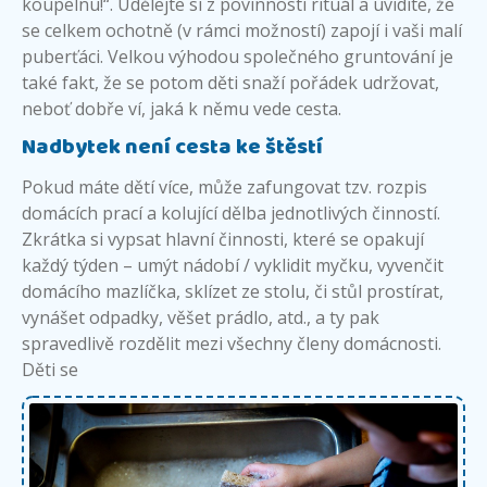
koupelnu!“. Udělejte si z povinnosti rituál a uvidíte, že
se celkem ochotně (v rámci možností) zapojí i vaši malí
puberťáci. Velkou výhodou společného gruntování je
také fakt, že se potom děti snaží pořádek udržovat,
neboť dobře ví, jaká k němu vede cesta.
Nadbytek není cesta ke štěstí
Pokud máte dětí více, může zafungovat tzv. rozpis
domácích prací a kolující dělba jednotlivých činností.
Zkrátka si vypsat hlavní činnosti, které se opakují
každý týden – umýt nádobí / vyklidit myčku, vyvenčit
domácího mazlíčka, sklízet ze stolu, či stůl prostírat,
vynášet odpadky, věšet prádlo, atd., a ty pak
spravedlivě rozdělit mezi všechny členy domácnosti.
Děti se