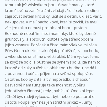
tomu tak je? Výsledkem jsou uštvané matky, které
kromě svého zaměstnání zvládají „řídit“ celou rodinu,
zajišťovat dětem kroužky, učit se s dětmi, uklízet, vařit,
nakupovat. A malí pacholkové, kteří si zvykli, že mají
vše jen tak a nemusí pro nic ani hnout prstem.
Rozhodně nepatřím mezi maminky, které by denně
gruntovaly, a absolutní čistota byla středobodem
jejich vesmíru. Pořádek a čisto mám však velmi ráda.
Přes týden uklízíme tak nějak průběžně, za pochodu,
o víkendu se snažíme o větší úklid. Mám vyzkoušené,
že když se do díla pustíme se synem spolu, jde nám to
krásně od ruky a třeba s oblíbenou hudbou, se dá i
z povinnosti udělat příjemná a svižná spolupráce.
Ostatně, kdo by chtěl žít v nepořádku a chaosu?
Bezvadně nám funguje také možnost výběru
jednotlivých činností, tedy „nabídka“. Ono zní lépe:
„Chtěl bys raději vyluxovat byt, nebo se postarat o
čistotu koupelny?“ než jen striktní příkaz – „umyj