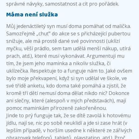
správné návyky, samostatnost a cit pro pořádek.
Máma není služka
Můj jedenáctiletý syn musí doma pomáhat od malička.
Samozřejmě „chuť“ do akce se s přicházející pubertou
snižuje, ale má prostě dané své povinnosti (uklízí
myčku, věší prádlo, sem tam udělá menší nákup, utírá
prach, atd.), které musí vykonávat. Argumentuji mu
tím, že jsem jeho maminka a nikoliv služka, či
uklízečka. Respektuje to a funguje nám to. Jaké ovšem
bylo moje překvapení, když si syn udělal ve škole, ve
své třídě anketu, kdo doma také pomáhá a zjistil, že
kromě tří dětí nemusí doma dělat nikdo nic? Dokonce
ani slečny, které (alespoň v mých představách), mají
pomoc maminkám přirozeně zakořeněnou.
Jinde to prý funguje tak, že se dítě zavolá k hotovému
jídlu, nají se, nic po sobě neuklidí a jde si zase hrát (v
lepším případě, v horším usedne k některé ze zářivých
obrazovek telefonů, tabletů, playstation, atd.). Proč