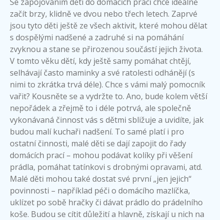
Se zapojováním dětí do domácích prací chce ideálně
začít brzy, klidně ve dvou nebo třech letech. Zaprvé
jsou tyto děti ještě ze všech aktivit, které mohou dělat
s dospělými nadšené a zadruhé si na pomáhání
zvyknou a stane se přirozenou součástí jejich života.
V tomto věku dětí, kdy ještě samy pomáhat chtějí,
selhávají často maminky a své ratolesti odhánějí (s
nimi to zkrátka trvá déle). Chce s vámi malý pomocník
vařit? Kousněte se a vydržte to. Ano, bude kolem větší
nepořádek a zřejmě to i déle potrvá, ale společně
vykonávaná činnost vás s dětmi sbližuje a uvidíte, jak
budou malí kuchaři nadšení. To samé platí i pro
ostatní činnosti, malé děti se dají zapojit do řady
domácích prací – mohou podávat kolíky při věšení
prádla, pomáhat tatínkovi s drobnými opravami, atd.
Malé děti mohou také dostat své první „jen jejich“
povinnosti – například péči o domácího mazlíčka,
uklízet po sobě hračky či dávat prádlo do prádelního
koše. Budou se cítit důležití a hlavně, získají u nich na