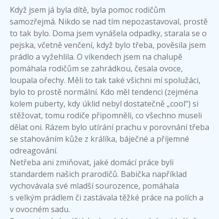
Když jsem já byla dítě, byla pomoc rodičům
samozřejmá. Nikdo se nad tím nepozastavoval, prostě
to tak bylo. Doma jsem vynášela odpadky, starala se o
pejska, včetně venčení, když bylo třeba, pověsila jsem
prádlo a vyžehlila. O víkendech jsem na chalupě
pomáhala rodičům se zahrádkou, česala ovoce,
loupala ořechy. Měli to tak také všichni mí spolužáci,
bylo to prostě normální. Kdo měl tendenci (zejména
kolem puberty, kdy úklid nebyl dostatečně „cool“) si
stěžovat, tomu rodiče připomněli, co všechno museli
dělat oni. Rázem bylo utírání prachu v porovnání třeba
se stahováním kůže z králíka, báječné a příjemné
odreagování.
Netřeba ani zmiňovat, jaké domácí práce byli
standardem našich prarodičů. Babička například
vychovávala své mladší sourozence, pomáhala
s velkým prádlem či zastávala těžké práce na polích a
v ovocném sadu.