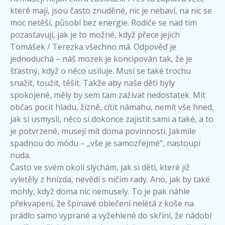
které mají, jsou často znuděné, nic je nebaví, na nic se
moc netěší, působí bez energie. Rodiče se nad tím
pozastavují, jak je to možné, když přece jejich
Tomášek / Terezka všechno má. Odpověď je
jednoduchá – náš mozek je koncipován tak, že je
šťastný, když o něco usiluje. Musí se také trochu
snažit, toužit, těšit. Takže aby naše děti byly
spokojené, měly by sem tam zažívat nedostatek. Mít
občas pocit hladu, žízně, cítit námahu, nemít vše hned,
jak si usmyslí, něco si dokonce zajistit sami a také, a to
je potvrzené, musejí mít doma povinnosti. Jakmile
spadnou do módu – „vše je samozřejmé“, nastoupí
nuda.
Často ve svém okolí slýchám, jak si děti, které již
vyletěly z hnízda, nevědí s ničím rady. Ano, jak by také
mohly, když doma nic nemusely. To je pak náhle
překvapení, že špinavé oblečení nelétá z koše na
prádlo samo vyprané a vyžehlené do skříní, že nádobí