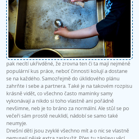
pak necítí ukřivděné, že zrovna ten či ta mají nejméně
populární kus práce, neboť činnosti kolují a dostane
se na každého. Samozřejmě do úklidového plánu
zahrňte i sebe a partnera. Také je na takovém rozpisu
krásně vidět, co všechno často maminky samy
vykonávají a nikdo si toho vlastně ani pořádně
nevšimne, neb je to bráno za normální. Ale stůl se po
večeři sám prostě neuklidí, nádobí se samo také
neumyje.
Dnešní děti jsou zvyklé všechno mít a o nic se vlastně
nemusejí nějak extra zasloužit. Přes tu záplavu věcí,