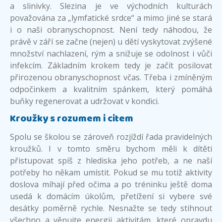
a slinivky. Slezina je ve východních kulturách
považována za „lymfatické srdce“ a mimo jiné se stará
i o naši obranyschopnost. Není tedy náhodou, že
právě v září se začne (nejen) u dětí vyskytovat zvýšené
množství nachlazení, rým a snižuje se odolnost i vůči
infekcím. Základním krokem tedy je začít posilovat
přirozenou obranyschopnost včas. Třeba i zmíněným
odpočinkem a kvalitním spánkem, který pomáhá
buňky regenerovat a udržovat v kondici.
Kroužky s rozumem i citem
Spolu se školou se zároveň rozjíždí řada pravidelných
kroužků. I v tomto směru bychom měli k dítěti
přistupovat spíš z hlediska jeho potřeb, a ne naší
potřeby ho někam umístit. Pokud se mu totiž aktivity
doslova míhají před očima a po tréninku ještě doma
usedá k domácím úkolům, přetížení si vybere své
desátky poměrně rychle. Nesnažte se tedy stihnout
všechno a věnujte energii aktivitám, které opravdu