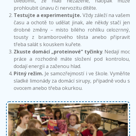
uvědomit, že hlad nezažene, naopak může
prohloubit únavu či nervozitu dítěte.
Testujte a experimentujte.
Vždy záleží na vašem
času a ochotě to udělat jinak, ale někdy stačí jen
drobné změny – místo bílého rohlíku celozrnný,
tousty z bramborového těsta anebo připravit
třeba salát s kouskem kuřete.
Zkuste domácí „proteinové“ tyčinky
. Nedají moc
práce a rozhodně máte složení pod kontrolou,
dodají energii a zaženou hlad.
Pitný režim.
Je samozřejmostí i ve škole. Vyměňte
sladké limonády za domácí sirupy, případně vodu s
ovocem anebo třeba okurkou.