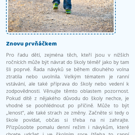
Znovu prvňáčkem
Pro řadu dětí, zejména těch, kteří jsou v nižších
ročnících může být návrat do školy téměř jako by tam
šli poprvé. Řada návyků se během dlouhého volna
ztratila nebo uvolnila. Velkým tématem je ranní
vstávání, ale také příprava do školy nebo vedení k
zodpovědnosti. Věnujte těmto oblastem pozornost.
Pokud dítě z nějakého důvodu do školy nechce, je
vhodné se poohlédnout po příčině. Může to být
„lenost“, ale také strach ze změny. Začněte si tedy o
škole povídat, občas si třeba na ni zahrajte.
Přizpůsobte pomalu denní režim i návykům, které
chcete udržet i ve školním roce (třeba to ranní