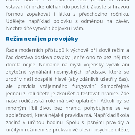
vstávání či brzké uléhání do postelí). Zkuste si hravou
formou zopakovat i látku z předchozího ročníku.
Udělejte například bojovku s odměnou na závěr.
Nechte dítě vytvořit bojovku i vám.
Režim není jen pro vojáky
Řada moderních přístupů k výchově při slově režim a
řád dostává doslova osypky. Jenže ono to bez něj tak
docela nejde. Nemáme na mysli vojenský výcvik ani
zbytečné vymáhání nesmyslných představ, které se
zrodí v naší dospělé hlavě (aby zdánlivě ušetřily čas),
ale pravidla vzájemného fungování. Samozřejmě
jednou z rolí dítěte je zkoušet a testovat hranice. Zde
naše rodičovská role má své uplatnění. Ačkoli by se
mnohým líbil život bez hranic, pohybujeme se ve
společnosti, která nějaká pravidla má. Například škola
začíná v určitou hodinu. Spolu s jasnými pravidly a
určitým režimem se překvapivě uleví i psychice dítěte,