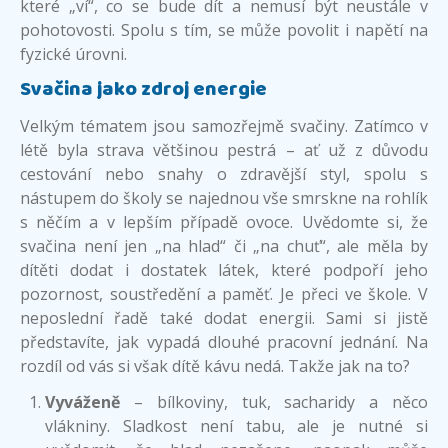
které „ví“, co se bude dít a nemusí být neustále v
pohotovosti. Spolu s tím, se může povolit i napětí na
fyzické úrovni.
Svačina jako zdroj energie
Velkým tématem jsou samozřejmě svačiny. Zatímco v
létě byla strava většinou pestrá – ať už z důvodu
cestování nebo snahy o zdravější styl, spolu s
nástupem do školy se najednou vše smrskne na rohlík
s něčím a v lepším případě ovoce. Uvědomte si, že
svačina není jen „na hlad“ či „na chuť“, ale měla by
dítěti dodat i dostatek látek, které podpoří jeho
pozornost, soustředění a paměť. Je přeci ve škole. V
neposlední řadě také dodat energii. Sami si jistě
představíte, jak vypadá dlouhé pracovní jednání. Na
rozdíl od vás si však dítě kávu nedá. Takže jak na to?
Vyváženě
– bílkoviny, tuk, sacharidy a něco
vlákniny. Sladkost není tabu, ale je nutné si