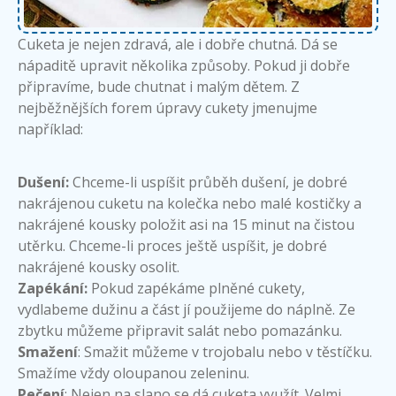
Cuketa je nejen zdravá, ale i dobře chutná. Dá se
nápaditě upravit několika způsoby. Pokud ji dobře
připravíme, bude chutnat i malým dětem. Z
nejběžnějších forem úpravy cukety jmenujme
například:
Dušení:
Chceme-li uspíšit průběh dušení, je dobré
nakrájenou cuketu na kolečka nebo malé kostičky a
nakrájené kousky položit asi na 15 minut na čistou
utěrku. Chceme-li proces ještě uspíšit, je dobré
nakrájené kousky osolit.
Zapékání:
Pokud zapékáme plněné cukety,
vydlabeme dužinu a část jí použijeme do náplně. Ze
zbytku můžeme připravit salát nebo pomazánku.
Smažení
: Smažit můžeme v trojobalu nebo v těstíčku.
Smažíme vždy oloupanou zeleninu.
Pečení
: Nejen na slano se dá cuketa využít. Velmi