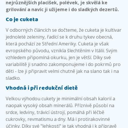
nejrůznějších placišek, polévek, je skvělá ke
grilování a navíc ji užijeme i do sladkých dezertů.
Co je cuketa
V odborných článcích se dočteme, že cuketa je kultivar
jednoleté zeleniny, řadící se k druhu tykev obecná,
která pochází ze Střední Ameriky. Cuketa je však
evropského původu, vznikla šlechtěním v Itálii. Svým
vzhledem připomíná okurku, jen je větší. Díky své
variabilitě ji snadno zakomponujeme i do pokrmů pro
děti - lze ji připravit velmi chutně jak na slano tak i na
sladko.
Vhodná i při redukční dietě
Velkou výhodou cukety je minimální obsah kalorií a
naopak vysoký obsah minerálů. Příznivě působí na
srdce, ledviny, trávicí ústrojí, pomáhá při léčbě
cukrovky, revmatismu a dny. Má i protirakovinné
účinky. Díky své "lehkosti" je tak vhodná i k přípravě