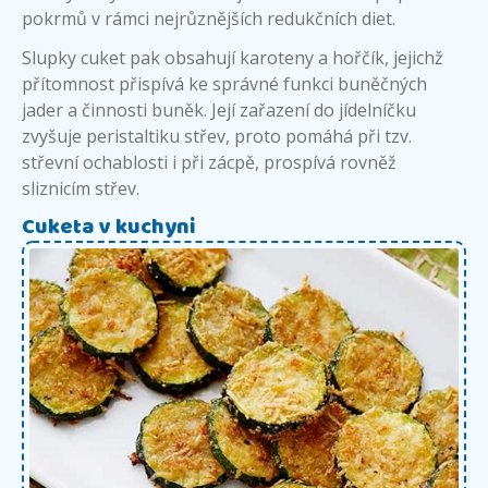
pokrmů v rámci nejrůznějších redukčních diet.
Slupky cuket pak obsahují karoteny a hořčík, jejichž
přítomnost přispívá ke správné funkci buněčných
jader a činnosti buněk. Její zařazení do jídelníčku
zvyšuje peristaltiku střev, proto pomáhá při tzv.
střevní ochablosti i při zácpě, prospívá rovněž
sliznicím střev.
Cuketa v kuchyni