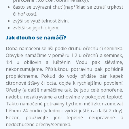
přirozeně „toxické“/obranné látky),
často se zvýrazní chuť (například se ztratí trpkost
či hořkost),
zvýší se využitelnost živin,
zvětší se jejich objem.
Jak dlouho se namáčí?
Doba namáčení se liší podle druhu ořechu či semínka.
Obvykle namáčíme v poměru 1:2 u ořechů a semínek,
1:4 u obilovin a luštěnin. Vodu pak sléváme,
nekonzumujeme. Příslušnou potravinu pak pořádně
propláchneme. Pokud do vody přidáte pár kapek
citronové šťávy či octa, dojde k rychlejšímu povolení.
Ořechy (a další) namáčíme tak, že jsou celé ponořené,
nádobu nezakrýváme a uchováme v pokojové teplotě.
Takto namočené potraviny bychom měli zkonzumovat
během 24 hodin (v lednici vydrží ještě ca další 2 dny).
Pozor, používejte jen tepelně neupravené a
nedochucené ořechy/semínka.