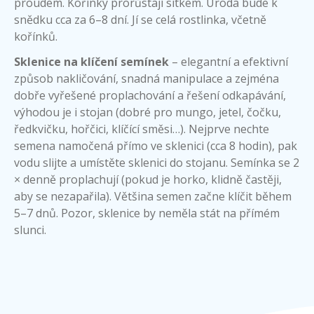
proudem. Kořínky prorůstají sítkem. Úroda bude k
snědku cca za 6–8 dní. Jí se celá rostlinka, včetně
kořínků.
Sklenice na klíčení semínek
– elegantní a efektivní
způsob nakličování, snadná manipulace a zejména
dobře vyřešené proplachování a řešení odkapávání,
výhodou je i stojan (dobré pro mungo, jetel, čočku,
ředkvičku, hořčici, klíčící směsi…). Nejprve nechte
semena namočená přímo ve sklenici (cca 8 hodin), pak
vodu slijte a umístěte sklenici do stojanu. Semínka se 2
× denně proplachují (pokud je horko, klidně častěji,
aby se nezapařila). Většina semen začne klíčit během
5–7 dnů. Pozor, sklenice by neměla stát na přímém
slunci.