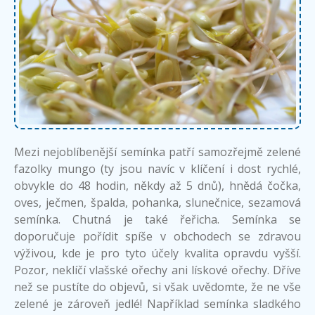
Mezi nejoblíbenější semínka patří samozřejmě zelené
fazolky mungo (ty jsou navíc v klíčení i dost rychlé,
obvykle do 48 hodin, někdy až 5 dnů), hnědá čočka,
oves, ječmen, špalda, pohanka, slunečnice, sezamová
semínka. Chutná je také řeřicha. Semínka se
doporučuje pořídit spíše v obchodech se zdravou
výživou, kde je pro tyto účely kvalita opravdu vyšší.
Pozor, neklíčí vlašské ořechy ani lískové ořechy. Dříve
než se pustíte do objevů, si však uvědomte, že ne vše
zelené je zároveň jedlé! Například semínka sladkého