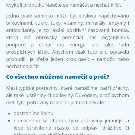
kdykoli probudit. Naučte se namáčet a nechat klíčit.
Jedno malé semínko může být doslova napěchováno
bílkovinami, cukry, tuky, vitaminy, minerály, enzymy i
antioxidanty. Je to jakási pozitivní časovaná bomba,
která má obrovský potenciál náš organismus
podpořit a dodat mu energii, ale také řadu
prospěšných látek. Abychom však tuto sílu opravdu
probudili, je třeba jeden krok navíc – namočit nebo
nechat naklíčit.
Co všechno můžeme namočit a proč?
Mezi typické potraviny, které namáčíme, patří ořechy,
ale také luštěniny či obiloviny. Důvodem, proč bychom
měli tyto potraviny namáčet je hned několik:
odstraníme špínu,
namáčením se stanou tyto potraviny jemnější a
lépe stravitelné (často se odplaví dráždivé či