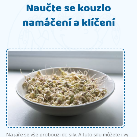
Naučte se kouzlo
namáčení a klíčení
Na jaře se vše probouzí do síly. A tuto sílu můžete i vy