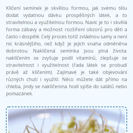
Klíčení semínek je skvělou formou, jak svému tělu
dodat vydatnou dávku prospěšných látek, a to
stravitelnou a využitelnou formou. Navíc je to i skvělá
forma zábavy a možnost rozšíření obzorů pro děti a
často i dospělé. Celý proces totiž zvládnou samy a není
nic krásnějšího, než když je jejich snaha odměněna
dobrotou. Naklíčená semínka jsou plná života:
naklíčením se zvyšuje podíl vitamínů, zlepšuje se
stravitelnost i využitelnost (řada látek se probudí
právě až klíčením). Zajímavé je také objevování
různých chutí i využití. Něco můžete dát přímo na
chleba, jindy se naklíčenina hodí spíše do salátů nebo
pomazánek.