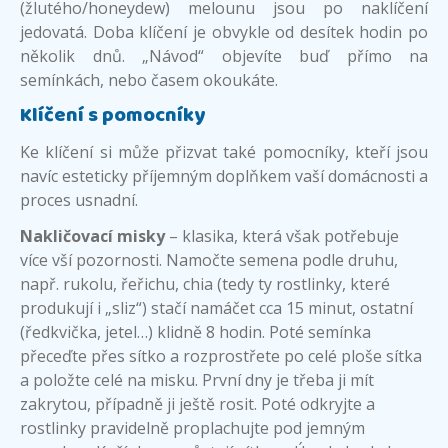
(žlutého/honeydew) melounu jsou po naklíčení
jedovatá. Doba klíčení je obvykle od desítek hodin po
několik dnů. „Návod“ objevíte buď přímo na
semínkách, nebo časem okoukáte.
Klíčení s pomocníky
Ke klíčení si může přizvat také pomocníky, kteří jsou
navíc esteticky příjemným doplňkem vaší domácnosti a
proces usnadní.
Nakličovací misky
– klasika, která však potřebuje
více vší pozornosti. Namočte semena podle druhu,
např. rukolu, řeřichu, chia (tedy ty rostlinky, které
produkují i „sliz“) stačí namáčet cca 15 minut, ostatní
(ředkvička, jetel…) klidně 8 hodin. Poté semínka
přeceďte přes sítko a rozprostřete po celé ploše sítka
a položte celé na misku. První dny je třeba ji mít
zakrytou, případně ji ještě rosit. Poté odkryjte a
rostlinky pravidelně proplachujte pod jemným