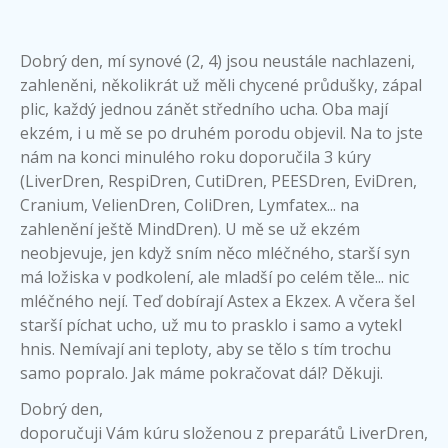
Dobrý den, mí synové (2, 4) jsou neustále nachlazeni,
zahleněni, několikrát už měli chycené průdušky, zápal
plic, každý jednou zánět středního ucha. Oba mají
ekzém, i u mě se po druhém porodu objevil. Na to jste
nám na konci minulého roku doporučila 3 kúry
(LiverDren, RespiDren, CutiDren, PEESDren, EviDren,
Cranium, VelienDren, ColiDren, Lymfatex... na
zahlenění ještě MindDren). U mě se už ekzém
neobjevuje, jen když sním něco mléčného, starší syn
má ložiska v podkolení, ale mladší po celém těle... nic
mléčného nejí. Teď dobírají Astex a Ekzex. A včera šel
starší píchat ucho, už mu to prasklo i samo a vytekl
hnis. Nemívají ani teploty, aby se tělo s tím trochu
samo popralo. Jak máme pokračovat dál? Děkuji.
Dobrý den,
doporučuji Vám kúru složenou z preparátů LiverDren,