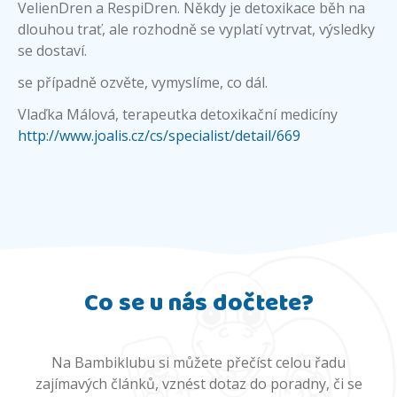
VelienDren a RespiDren. Někdy je detoxikace běh na
dlouhou trať, ale rozhodně se vyplatí vytrvat, výsledky
se dostaví.
se případně ozvěte, vymyslíme, co dál.
Vlaďka Málová, terapeutka detoxikační medicíny
http://www.joalis.cz/cs/specialist/detail/669
Co se u nás dočtete?
Na Bambiklubu si můžete přečíst celou řadu
zajímavých článků, vznést dotaz do poradny, či se