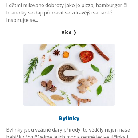
I dětmi milované dobroty jako je pizza, hamburger či
hranolky se dají připravit ve zdravější variantě.
Inspirujte se...
Více ❯
Bylinky
Bylinky jsou vzácné dary přírody, to věděly nejen naše
babičky. Využívejme jejich moc a cenné léčivé účinky i