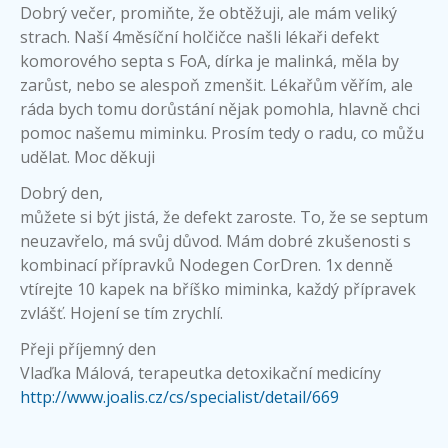
Dobrý večer, promiňte, že obtěžuji, ale mám veliký
strach. Naší 4měsíční holčičce našli lékaři defekt
komorového septa s FoA, dírka je malinká, měla by
zarůst, nebo se alespoň zmenšit. Lékařům věřím, ale
ráda bych tomu dorůstání nějak pomohla, hlavně chci
pomoc našemu miminku. Prosím tedy o radu, co můžu
udělat. Moc děkuji
Dobrý den,
můžete si být jistá, že defekt zaroste. To, že se septum
neuzavřelo, má svůj důvod. Mám dobré zkušenosti s
kombinací přípravků Nodegen CorDren. 1x denně
vtírejte 10 kapek na bříško miminka, každý přípravek
zvlášť. Hojení se tím zrychlí.
Přeji příjemný den
Vlaďka Málová, terapeutka detoxikační medicíny
http://www.joalis.cz/cs/specialist/detail/669