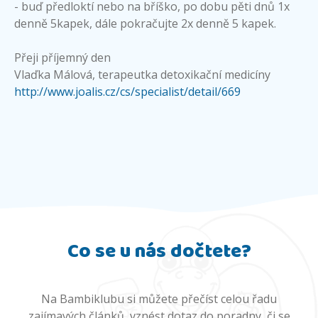
- buď předloktí nebo na bříško, po dobu pěti dnů 1x
denně 5kapek, dále pokračujte 2x denně 5 kapek.
Přeji příjemný den
Vlaďka Málová, terapeutka detoxikační medicíny
http://www.joalis.cz/cs/specialist/detail/669
Co se u nás dočtete?
Na Bambiklubu si můžete přečíst celou řadu
zajímavých článků, vznést dotaz do poradny, či se