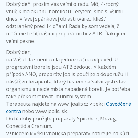
Dobrý deň, prosím Vás veľmi o radu. Môj 4-ročný
vnúčik má akútnu boreliózu - erytem, sme si všimli
dnes, v ľavej spánkovej oblasti tváre... kliešť
odstraněný pred 14 dňami. Rada by som vedela, či
môžeme liečiť našimi preparátmi bez ATB. Ďakujem
veľmi pekne.
Dobrý den,
na Váš dotaz není zcela jednoznačná odpověď. U
progresivní borelie jsou ATB žádoucí. V každém
případě ANO, preparáty Joalis použijte a doporučuji i
návštěvu terapeuta, který testem na Salvii zjistí stav
organismu a najde místa napadená borelií. Je potřeba
také překontrolovat imunitní systém.
Terapeuta najdete na www. joalis.cz v sekci
Osvědčená
centra
nebo www.joalis. sk.
Do té doby použijte preparáty Spirobor, Mezeg,
Conectid a Cranium.
Vzhledem k věku vnoučka preparáty natírejte na kůži